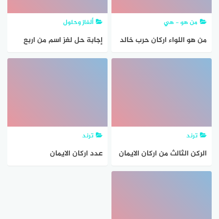
من هو - هي
ألغاز وحلول
من هو اللواء اركان حرب خالد
إجابة حل لغز اسم من اربع
شلتوت ويكيبيديا
حروف اذا حذفت اول حرف صار
ركن من اركان الاسلام و اذا
حذفت اخر حرف صار من
الكبائر
ترند
ترند
الركن الثالث من اركان الايمان
عدد اركان الايمان
هو