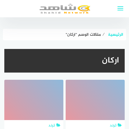
لتجاوز
لى
لمحتوى
الرئيسية
⁄
مقالات الوسم "اركان"
اركان
ترند
ترند