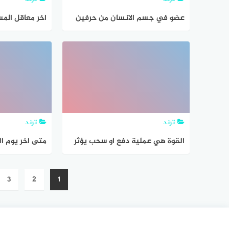
عضو في جسم الانسان من حرفين
اخر معاقل الم
اذا قلبته اصبح عضو اخر
هي
ترند
ترند
القوة هي عملية دفع او سحب يؤثر
متى اخر يوم القري
بها جسم في جسم اخر
تصفّح
3
2
1
المقالات