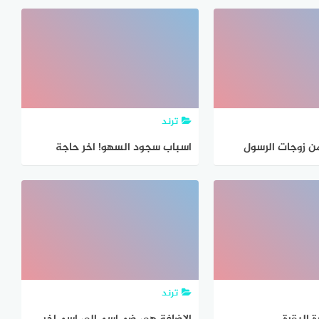
البنزين وفقا لشركة أرامكو
ترند
ن زوجات الرسول
اسباب سجود السهو! اخر حاجة
ترند