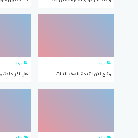
موعد اخر دوام للبنوك قبل عيد
اخر اية من سورة
الاضحى 1442
ترند
ترند
متاح الان نتيجة الصف الثالث
هل اخر حاجة م
الإعدادي 2021 اخر العام برقم
توفى في الشام
الجلوس من موقع الوزارة
ترند
ترند