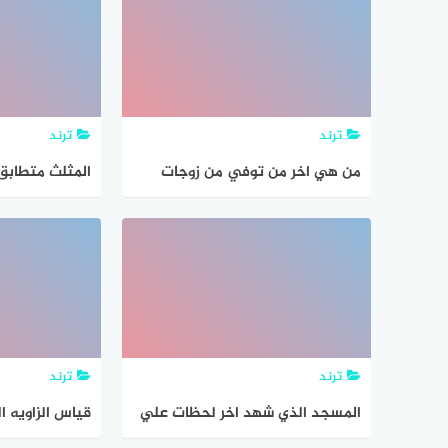
ترند
ترند
من هي اخر من توفي من زوجات
المثلث متطابق 
رسول
ترند
ترند
المسجد الذي شهد اخر لحظات علي
قياس الزاويه ال
بن ابي طالب
حاجة