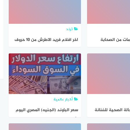
ترند
مات من الصحابة
اخر افلام فريد الاطرش من 10 حروف
أخبار عالمية
الة الصحية للفنانة
سعر الباوند (الجنيه) المصري اليوم
زيز
الأربعاء 21 مايو 2025 اخر تحديث
أسعار الدولار مقابل الجنيه