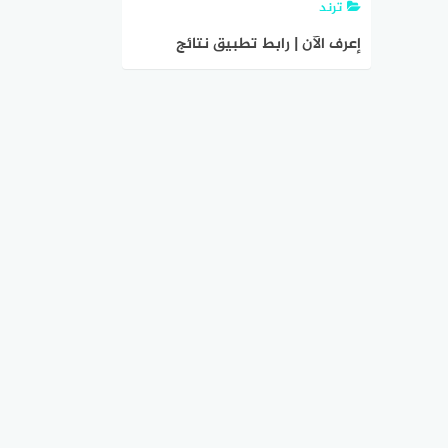
ترند
إعرف الآن | رابط تطبيق نتائج
التاسع سوريا 2021 حسب الاسم عبر
رابط موقع وزارة التربية السورية
moed.gov.sy