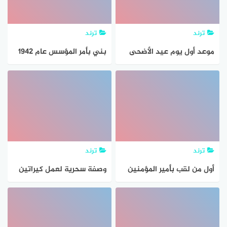
ترند
ترند
موعد أول يوم عيد الأضحى
بني بأمر المؤسس عام 1942
2021 في جميع الدول العربية
وسكنه الملك سعود رحمهما
الله وهو أول مبني شيد
بالأسمنت والحديد في
الرياض
ترند
ترند
أول من لقب بأمير المؤمنين
وصفة سحرية لعمل كيراتين
طبيعي لتنعيم وترطيب
الشعر المجعد من أول مرة