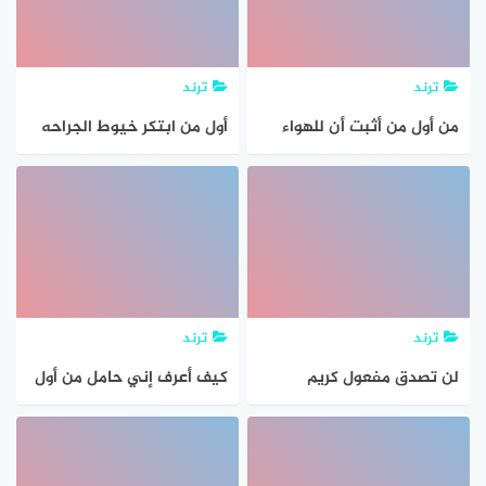
ترند
ترند
من أول من أثبت أن للهواء
أول من ابتكر خيوط الجراحه
كتلة
ترند
ترند
لن تصدق مفعول كريم
كيف أعرف إني حامل من أول
بانثينول لفرد الشعر الخشن
يوم تلقيح البويضة
والمجعد وتنعيمة من أول