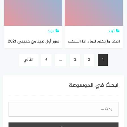
ترند
ترند
اصف ما يكلم للماء اذا انسكب
صور أول عيد مع حبيبي 2021
علي الارض علوم أول
جميلة ومميزة
تصفّح
1
2
3
…
6
التالي
ابتدائي؟
المقالات
ابحث في الموسوعة
البحث
عن: