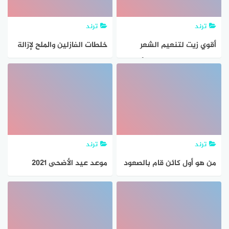
ترند
ترند
أقوي زيت لتنعيم الشعر
خلطات الفازلين والملح لإزالة
الجاف الخشن حرير من أول
الشعر الزائد من الجذور بدون
استعمال وداعاً للكيراتين
ألم في ثواني معدودة من
أول استعمال
ترند
ترند
من هو أول كائن قام بالصعود
موعد عيد الأضحى 2021
إلى الفضاء
السعودية والدول العربية
متي أول أيام العيد فلكياً