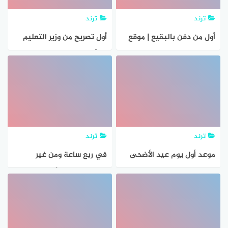
ترند
ترند
أول من دفن بالبقيع | موقع
أول تصريح من وزير التعليم
المعلومات
بشأن موعد نتيجة امتحانات
الثانوية العامة 2021
ترند
ترند
موعد أول يوم عيد الأضحى
في ربع ساعة ومن غير
2021 في السعودية وموعد
شفرات وبدون الأم إزالة شعر
وقفة عرفات 1442 هجريًا
الوجه والجسم كلة من أول
استخدام إزالة بلا عوده