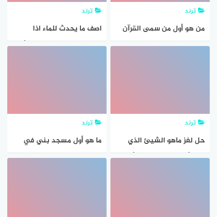
ترند
ترند
من هو أول من سمى القرآن
اصف ما يحدث للماء اذا
بالمصحف
انسكب علي الارض علوم أول
ابتدائي؟
ترند
ترند
حل لغز ماهو الشيئ الذي
ما هو أول مسجد بني في
يحيا أول الشهر ويموت أخره
عمان