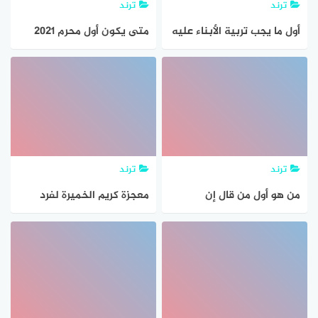
ترند
ترند
أول ما يجب تربية الأبناء عليه
متى يكون أول محرم 2021
هو
في الجزائر
ترند
ترند
من هو أول من قال إن
معجزة كريم الخميرة لفرد
للجسيمات المادية خصائص
وتنعيم الشعر المجعد
موجية
والخشن وجعله كالحرير من
أول أستخدام