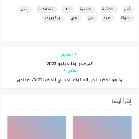
أمل
الذاتية
السيرة
الله
تشققات
دين
سوكا
عبد
من
هي
ويكيبيديا
السابق
كم عمر رونالدينيو 2023
التالي
ما هو تحضير نص السلوك المدني للصف الثالث اعدادي
إقرأ أيضا