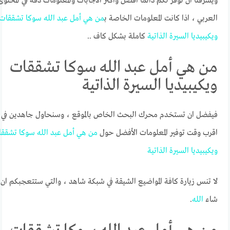
ويشرفنا ان نوفر لكم دائما افضل واكثر الاجابات والمعلومات دقة في المحتوى
العربي ، اذا كانت المعلومات الخاصة ب
من
هي
أمل
عبد
الله
سوكا
تشققات
ويكيبيديا
السيرة
الذاتية
كاملة بشكل كاف ..
من هي أمل عبد الله سوكا تشققات
ويكيبيديا السيرة الذاتية
فيفضل ان تستخدم محرك البحث الخاص بالموقع ، وسنحاول جاهدين في
اقرب وقت توفير المعلومات الأفضل حول
من
هي
أمل
عبد
الله
سوكا
تشققا
ويكيبيديا
السيرة
الذاتية
لا تنس زيارة كافة المواضيع الشيقة في شبكة شاهد ، والتي ستتعجبكم ان
شاء
الله
.