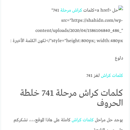
كلمات
كراش
مرحلة
741"
src="https://shahidn.com/wp-
content/uploads/2020/04/1586106840_486_"
style="height:800px; width:480px"/>
تكون الكلمة الأخيرة :
دلوع
كلمات
كراش
لغز 741
كلمات كراش مرحلة 741 خلطة
الحروف
يوجد حل مراحل
كلمات
كراش
كاملة على هاذا الموقع،،، نشكركم