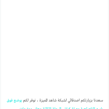
سعدنا بزيارتكم اصدقائي لشبكة شاهد المميزة ، نوفر لكم
يوضع
فوق
راسه
التاج
لعبة
وصلة
كراش
المرحلة
الثالثة
معاني
ومفردات