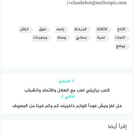
+claudebot@anthropic.com)
التاج
الثالثة
المرحلة
راسه
فوق
كراش
كلمات
لعبة
معاني
وصلة
ومفردات
يوضع
السابق
لاعب برازيلي لعب مع الهلال والاتحاد والشباب
التالي
حل لغز ويش عوداً للوازم ذاخرينه كم وكم فينا من المعروف
إقرأ أيضا