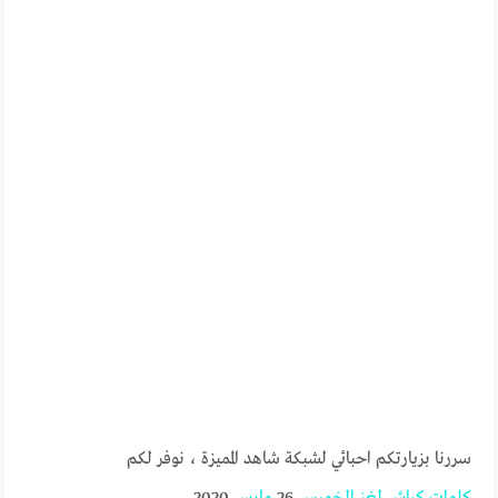
سررنا بزيارتكم احبائي لشبكة شاهد المميزة ، نوفر لكم
كلمات
كراش
لغز
الخميس
26
مارس
2020