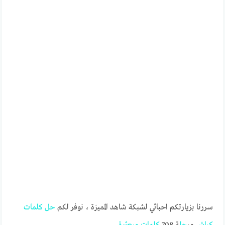
سررنا بزيارتكم احبائي لشبكة شاهد المميزة ، نوفر لكم
حل
كلمات
كراش
مر
حل
ة 708
كلمات
مبعثرة