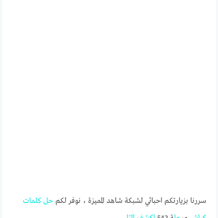
سررنا بزيارتكم احبائي لشبكة شاهد المميزة ، نوفر لكم
حل
كلمات
كراش
مر
حل
ة 542
اكشف
المثل