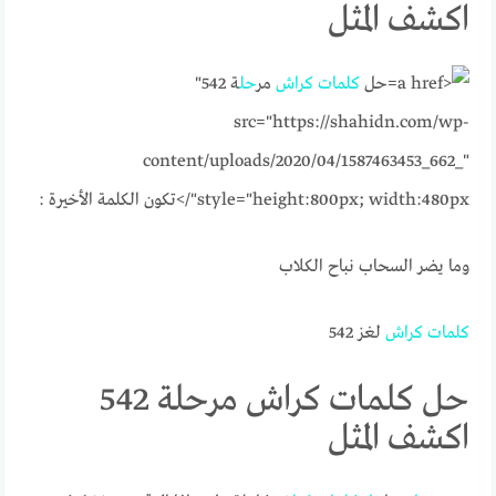
اكشف المثل
حل
كلمات
كراش
مر
حل
ة 542"
src="https://shahidn.com/wp-
content/uploads/2020/04/1587463453_662_"
style="height:800px; width:480px"/>
تكون الكلمة الأخيرة :
وما يضر السحاب نباح الكلاب
كلمات
كراش
لغز 542
حل كلمات كراش مرحلة 542
اكشف المثل