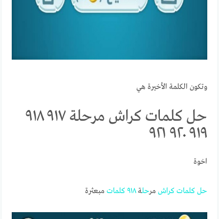
وتكون الكلمة الأخيرة هي
حل كلمات كراش مرحلة ٩١٧ ٩١٨
٩١٩ ٩٢٠ ٩٢١
اخوة
حل
كلمات
كراش
مر
حل
ة
٩١٨
كلمات
مبعثرة