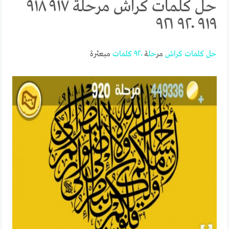
حل كلمات كراش مرحلة ٩١٧ ٩١٨
٩١٩ ٩٢٠ ٩٢١
حل
كلمات
كراش
مر
حل
ة
٩٢٠
كلمات
مبعثرة