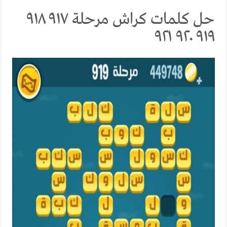
حل كلمات كراش مرحلة ٩١٧ ٩١٨
٩١٩ ٩٢٠ ٩٢١