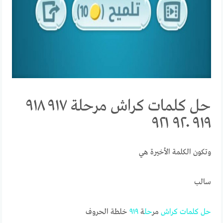
حل كلمات كراش مرحلة ٩١٧ ٩١٨
٩١٩ ٩٢٠ ٩٢١
وتكون الكلمة الأخيرة هي
سالب
حل
كلمات
كراش
مر
حل
ة
٩١٩
خلطة الحروف