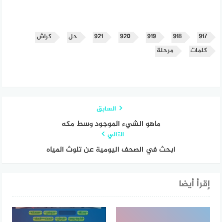
٩١٧
٩١٨
٩١٩
٩٢٠
٩٢١
حل
كراش
كلمات
مرحلة
السابق
ماهو الشيء الموجود وسط مكه
التالي
ابحث في الصحف اليومية عن تلوث المياه
إقرأ أيضا