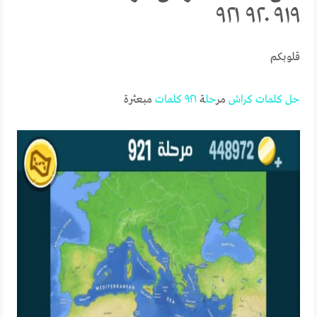
٩١٩ ٩٢٠ ٩٢١
قلوبكم
حل
كلمات
كراش
مر
حل
ة
٩٢١
كلمات
مبعثرة