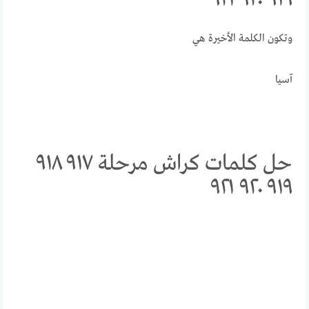
وتكون الكلمة الأخيرة هي
آسيا
حل كلمات كراش مرحلة ٩١٧ ٩١٨
٩١٩ ٩٢٠ ٩٢١