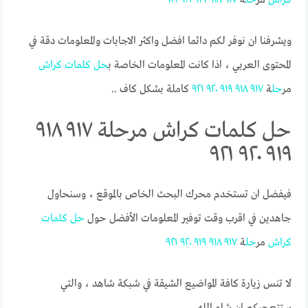
ويشرفنا ان نوفر لكم دائما افضل واكثر الاجابات والمعلومات دقة في
المحتوى العربي ، اذا كانت المعلومات الخاصة ب
حل
كلمات
كراش
مر
حل
ة
٩١٧
٩١٨
٩١٩
٩٢٠
٩٢١
كاملة بشكل كاف ..
حل كلمات كراش مرحلة ٩١٧ ٩١٨
٩١٩ ٩٢٠ ٩٢١
فيفضل ان تستخدم محرك البحث الخاص بالموقع ، وسنحاول
جاهدين في اقرب وقت توفير المعلومات الأفضل حول
حل
كلمات
كراش
مر
حل
ة
٩١٧
٩١٨
٩١٩
٩٢٠
٩٢١
لا تنس زيارة كافة المواضيع الشيقة في شبكة شاهد ، والتي
ستتعجبكم ان شاء الله.