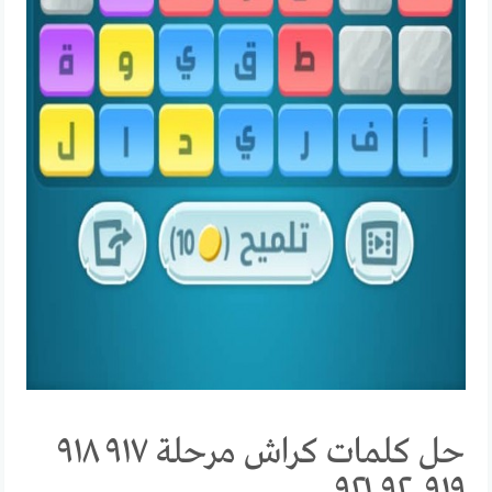
حل كلمات كراش مرحلة ٩١٧ ٩١٨
٩١٩ ٩٢٠ ٩٢١