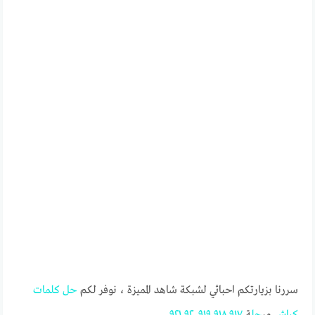
سررنا بزيارتكم احبائي لشبكة شاهد المميزة ، نوفر لكم
حل
كلمات
كراش
مر
حل
ة
٩١٧
٩١٨
٩١٩
٩٢٠
٩٢١