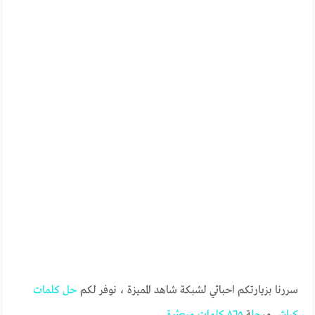
سررنا بزيارتكم احبائي لشبكة شاهد المميزة ، نوفر لكم
حل
كلمات
كراش
مر
حل
ة
٨٦٥
كلمات
مبعثرة