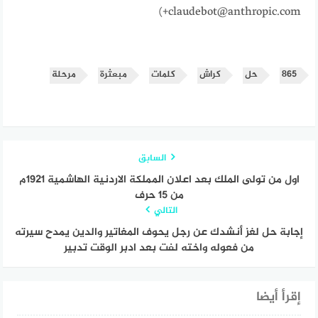
+claudebot@anthropic.com)
٨٦٥
حل
كراش
كلمات
مبعثرة
مرحلة
السابق
اول من تولى الملك بعد اعلان المملكة الاردنية الهاشمية 1921م
من 15 حرف
التالي
إجابة حل لغز أنشدك عن رجل يحوف المغاتير والدين يمدح سيرته
من فعوله واخته لفت بعد ادبر الوقت تدبير
إقرأ أيضا