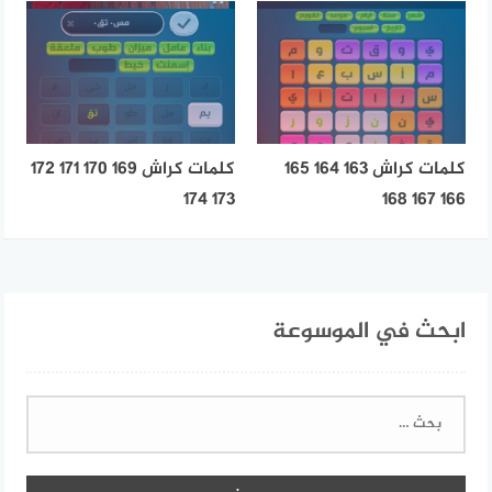
كلمات كراش 163 164 165
كلمات كراش 169 170 171 172
173 174
166 167 168
ابحث في الموسوعة
البحث
عن: