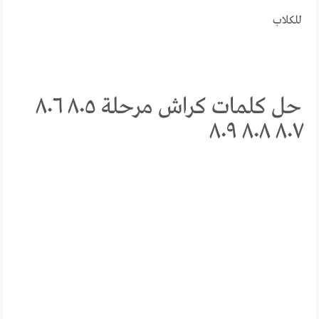
للكلاب
حل كلمات كراش مرحلة ٨٠٥ ٨٠٦
٨٠٧ ٨٠٨ ٨٠٩