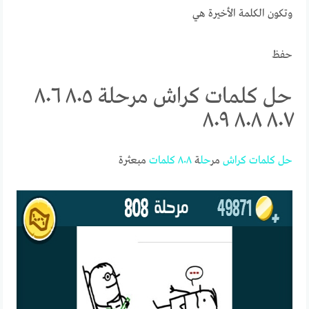
وتكون الكلمة الأخيرة هي
حفظ
حل كلمات كراش مرحلة ٨٠٥ ٨٠٦
٨٠٧ ٨٠٨ ٨٠٩
حل
كلمات
كراش
مر
حل
ة
٨٠٨
كلمات
مبعثرة