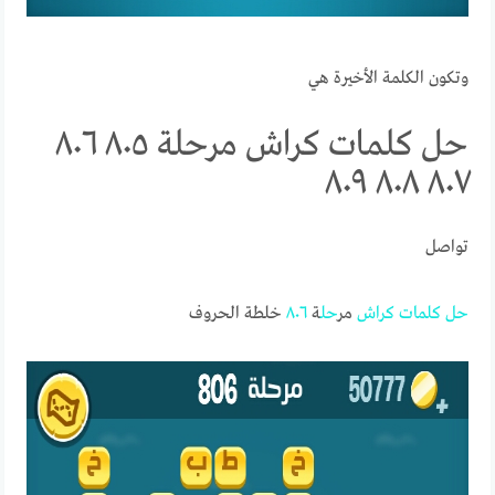
وتكون الكلمة الأخيرة هي
حل كلمات كراش مرحلة ٨٠٥ ٨٠٦
٨٠٧ ٨٠٨ ٨٠٩
تواصل
حل
كلمات
كراش
مر
حل
ة
٨٠٦
خلطة الحروف