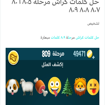
حل كلمات كراش مرحلة ٨٠٥ ٨٠٦
٨٠٧ ٨٠٨ ٨٠٩
تشخيص
حل
كلمات
كراش
مر
حل
ة
٨٠٩
كلمات
مبعثرة