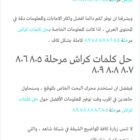
ويشرفنا ان نوفر لكم دائما افضل واكثر الاجابات والمعلومات دقة في
المحتوى العربي ، اذا كانت المعلومات الخاصة ب
حل
كلمات
كراش
مر
حل
ة
٨٠٥
٨٠٦
٨٠٧
٨٠٨
٨٠٩
كاملة بشكل كاف ..
حل كلمات كراش مرحلة ٨٠٥ ٨٠٦
٨٠٧ ٨٠٨ ٨٠٩
فيفضل ان تستخدم محرك البحث الخاص بالموقع ، وسنحاول
جاهدين في اقرب وقت توفير المعلومات الأفضل حول
حل
كلمات
كراش
مر
حل
ة
٨٠٥
٨٠٦
٨٠٧
٨٠٨
٨٠٩
لا تنس زيارة كافة المواضيع الشيقة في شبكة شاهد ، والتي
ستتعجبكم ان شاء الله.