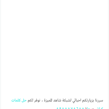
سررنا بزيارتكم احبائي لشبكة شاهد المميزة ، نوفر لكم
حل
كلمات
كراش
مر
حل
ة
٨٠٥
٨٠٦
٨٠٧
٨٠٨
٨٠٩