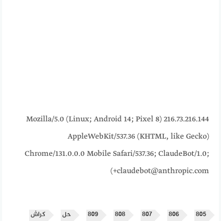
216.73.216.144 Mozilla/5.0 (Linux; Android 14; Pixel 8)
AppleWebKit/537.36 (KHTML, like Gecko)
Chrome/131.0.0.0 Mobile Safari/537.36; ClaudeBot/1.0;
+claudebot@anthropic.com)
٨٠٥
٨٠٦
٨٠٧
٨٠٨
٨٠٩
حل
كراش