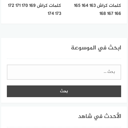
كلمات كراش 163 164 165
كلمات كراش 169 170 171 172
173 174
166 167 168
ابحث في الموسوعة
البحث
عن:
الأحدث في شاهد