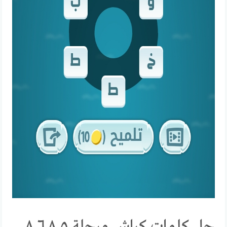
حل كلمات كراش مرحلة ٨٠٥ ٨٠٦