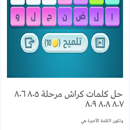
حل كلمات كراش مرحلة ٨٠٥ ٨٠٦
٨٠٧ ٨٠٨ ٨٠٩
وتكون الكلمة الأخيرة هي