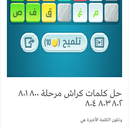
حل كلمات كراش مرحلة ٨٠٠ ٨٠١
٨٠٢ ٨٠٣ ٨٠٤
وتكون الكلمة الأخيرة هي