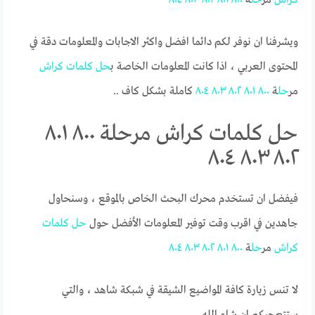
ويشرفنا ان نوفر لكم دائما افضل واكثر الاجابات والمعلومات دقة في
المحتوى العربي ، اذا كانت المعلومات الخاصة ب
حل
كلمات
كراش
مر
حل
ة
٨٠٠
٨٠١
٨٠٢
٨٠٣
٨٠٤
كاملة بشكل كاف ..
حل كلمات كراش مرحلة ٨٠٠ ٨٠١
٨٠٢ ٨٠٣ ٨٠٤
فيفضل ان تستخدم محرك البحث الخاص بالموقع ، وسنحاول
جاهدين في اقرب وقت توفير المعلومات الأفضل حول
حل
كلمات
كراش
مر
حل
ة
٨٠٠
٨٠١
٨٠٢
٨٠٣
٨٠٤
لا تنس زيارة كافة المواضيع الشيقة في شبكة شاهد ، والتي
ستتعجبكم ان شاء الله.