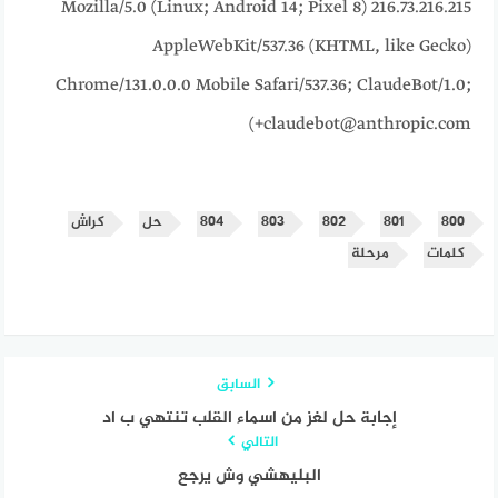
216.73.216.215 Mozilla/5.0 (Linux; Android 14; Pixel 8)
AppleWebKit/537.36 (KHTML, like Gecko)
Chrome/131.0.0.0 Mobile Safari/537.36; ClaudeBot/1.0;
+claudebot@anthropic.com)
٨٠٠
٨٠١
٨٠٢
٨٠٣
٨٠٤
حل
كراش
كلمات
مرحلة
السابق
إجابة حل لغز من اسماء القلب تنتهي ب اد
التالي
البليهشي وش يرجع