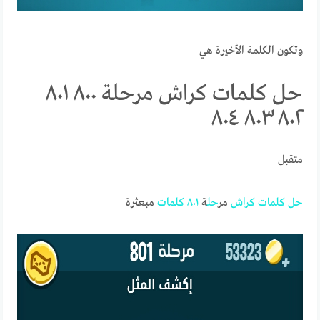
وتكون الكلمة الأخيرة هي
حل كلمات كراش مرحلة ٨٠٠ ٨٠١
٨٠٢ ٨٠٣ ٨٠٤
متقبل
حل
كلمات
كراش
مر
حل
ة
٨٠١
كلمات
مبعثرة