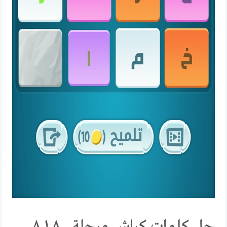
حل كلمات كراش مرحلة ٨٠٠ ٨٠١