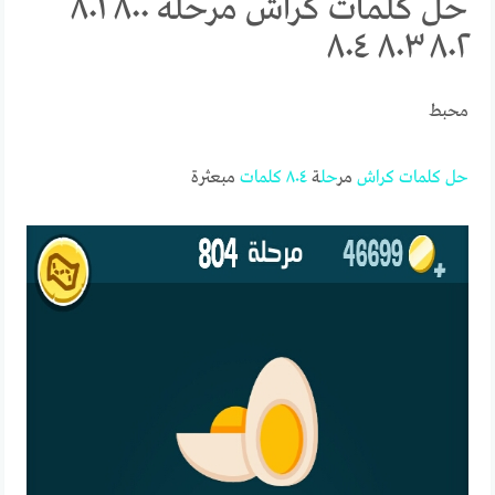
حل كلمات كراش مرحلة ٨٠٠ ٨٠١
٨٠٢ ٨٠٣ ٨٠٤
محبط
حل
كلمات
كراش
مر
حل
ة
٨٠٤
كلمات
مبعثرة