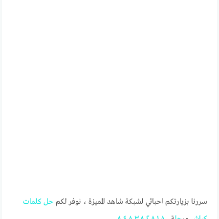
سررنا بزيارتكم احبائي لشبكة شاهد المميزة ، نوفر لكم
حل
كلمات
كراش
مر
حل
ة
٨٠٠
٨٠١
٨٠٢
٨٠٣
٨٠٤