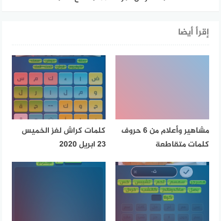
إقرأ أيضا
مشاهير وأعلام من 6 حروف
كلمات كراش لغز الخميس
كلمات متقاطعة
23 ابريل 2020