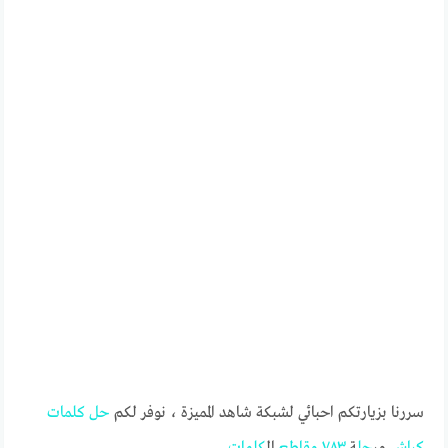
سررنا بزيارتكم احبائي لشبكة شاهد المميزة ، نوفر لكم
حل
كلمات
كراش
مر
حل
ة
٧٨٣
مقاطع
ال
كلمات