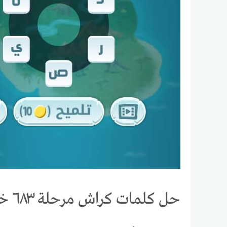
حل كلمات كراش مرحلة ٦٨٣ خلطة الحروف