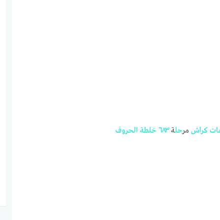
ات
كراش
مر
حل
ة
٦٨٣
خلطة
الحروف