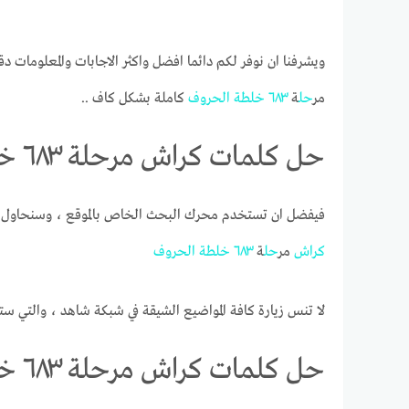
ويشرفنا ان نوفر لكم دائما افضل واكثر الاجابات والمعلومات دق
مر
حل
ة
٦٨٣
خلطة
الحروف
كاملة بشكل كاف ..
حل كلمات كراش مرحلة ٦٨٣ خلطة الحروف
فيفضل ان تستخدم محرك البحث الخاص بالموقع ، وسنحاول ج
كراش
مر
حل
ة
٦٨٣
خلطة
الحروف
لا تنس زيارة كافة المواضيع الشيقة في شبكة شاهد ، والتي ست
حل كلمات كراش مرحلة ٦٨٣ خلطة الحروف