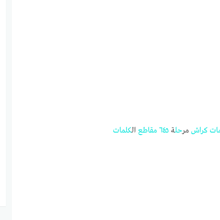
ات
كراش
مر
حل
ة
٦٤٥
مقاطع
ال
كلمات