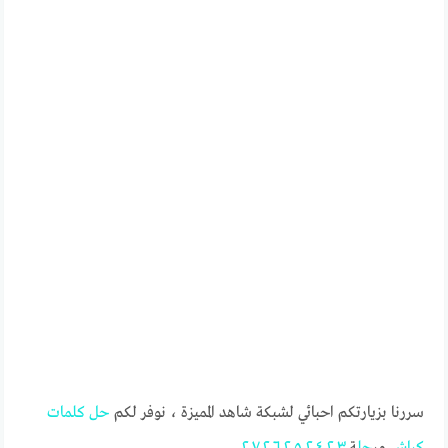
سررنا بزيارتكم احبائي لشبكة شاهد المميزة ، نوفر لكم
حل
كلمات
كراش
مر
حل
ة
٢٠٣
٢٠٤
٢٠٥
٢٠٦
٢٠٧