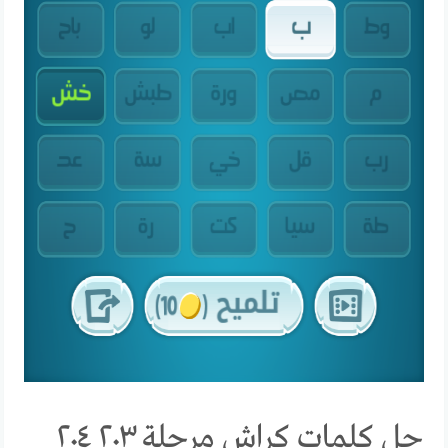
حل كلمات كراش مرحلة ٢٠٣ ٢٠٤