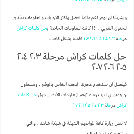
ويشرفنا ان نوفر لكم دائما افضل واكثر الاجابات والمعلومات دقة في
المحتوى العربي ، اذا كانت المعلومات الخاصة ب
حل
كلمات
كراش
مر
حل
ة
٢٠٣
٢٠٤
٢٠٥
٢٠٦
٢٠٧
كاملة بشكل كاف ..
حل كلمات كراش مرحلة ٢٠٣ ٢٠٤
٢٠٥ ٢٠٦ ٢٠٧
فيفضل ان تستخدم محرك البحث الخاص بالموقع ، وسنحاول
جاهدين في اقرب وقت توفير المعلومات الأفضل حول
حل
كلمات
كراش
مر
حل
ة
٢٠٣
٢٠٤
٢٠٥
٢٠٦
٢٠٧
لا تنس زيارة كافة المواضيع الشيقة في شبكة شاهد ، والتي
ستتعجبكم ان شاء الله.