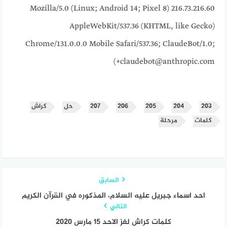
216.73.216.60 Mozilla/5.0 (Linux; Android 14; Pixel 8)
AppleWebKit/537.36 (KHTML, like Gecko)
Chrome/131.0.0.0 Mobile Safari/537.36; ClaudeBot/1.0;
+claudebot@anthropic.com)
٢٠٣
٢٠٤
٢٠٥
٢٠٦
٢٠٧
حل
كراش
كلمات
مرحلة
السابق
احد اسماء جبريل عليه السلام، المذكوره في القرآن الكريم
التالي
كلمات كراش لغز الاحد 15 مارس 2020