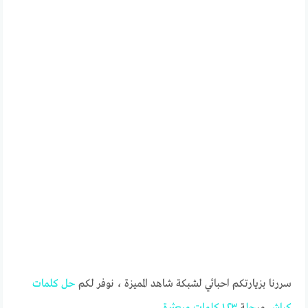
سررنا بزيارتكم احبائي لشبكة شاهد المميزة ، نوفر لكم
حل
كلمات
كراش
مر
حل
ة
١٠٢٣
كلمات
مبعثرة