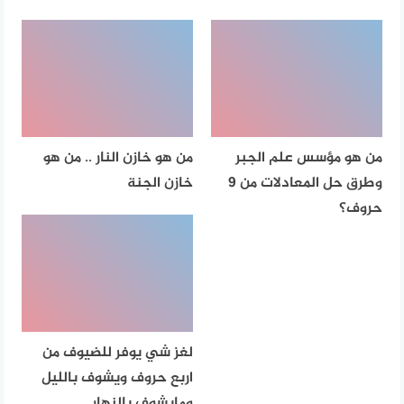
من هو مؤسس علم الجبر
من هو خازن النار .. من هو
وطرق حل المعادلات من 9
خازن الجنة
حروف؟
لغز شي يوفر للضيوف من
اربع حروف ويشوف بالليل
ومايشوف بالنهار