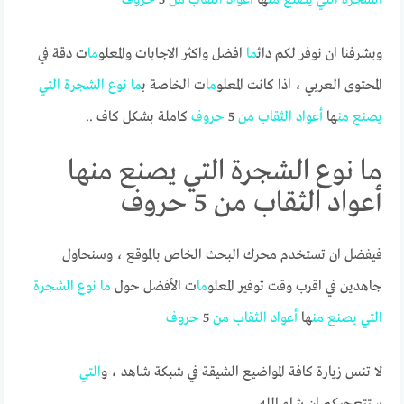
ويشرفنا ان نوفر لكم دائ
ما
افضل واكثر الاجابات والمعلو
ما
ت دقة في
المحتوى العربي ، اذا كانت المعلو
ما
ت الخاصة ب
ما
نوع
الشجرة
التي
يصنع
من
ها
أعواد
الثقاب
من
5
حروف
كاملة بشكل كاف ..
ما نوع الشجرة التي يصنع منها
أعواد الثقاب من 5 حروف
فيفضل ان تستخدم محرك البحث الخاص بالموقع ، وسنحاول
جاهدين في اقرب وقت توفير المعلو
ما
ت الأفضل حول
ما
نوع
الشجرة
التي
يصنع
من
ها
أعواد
الثقاب
من
5
حروف
لا تنس زيارة كافة المواضيع الشيقة في شبكة شاهد ، و
التي
ستتعجبكم ان شاء الله.