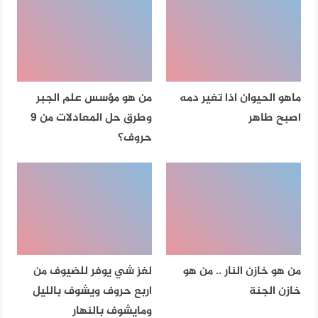
ماهو الحيوان اذا تغير دمه
من هو مؤسس علم الجبر
اصبح طاهر
وطرق حل المعادلات من 9
حروف؟
من هو خازن النار .. من هو
لغز شي يوفر للضيوف من
خازن الجنة
اربع حروف ويشوف بالليل
ومايشوف بالنهار