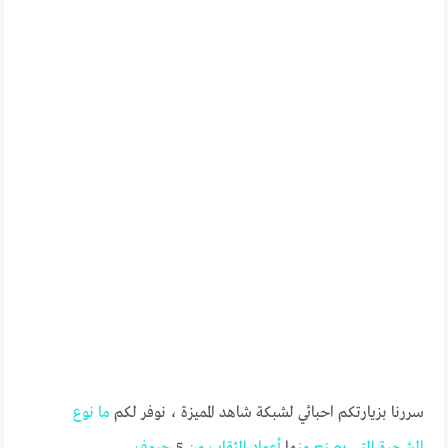
سررنا بزيارتكم احبائي لشبكة شاهد المميزة ، نوفر لكم
ما
نوع
الشجرة
التي
يصنع
من
ها
أعواد
الثقاب
من
5
حروف