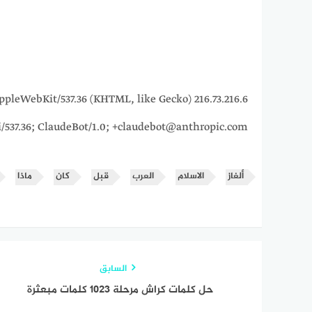
15_7) AppleWebKit/537.36 (KHTML, like Gecko)
i/537.36; ClaudeBot/1.0; +claudebot@anthropic.com)
ألغاز
الاسلام
العرب
قبل
كان
ماذا
السابق
حل كلمات كراش مرحلة ١٠٢٣ كلمات مبعثرة