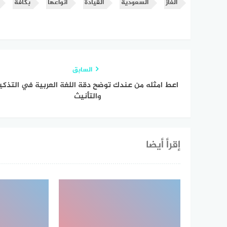
ألغاز
السعودية
القيادة
انواعها
بكافة
السابق
اعط امثله من عندك توضح دقة اللغة العربية في التذكي
والتأنيث
إقرأ أيضا