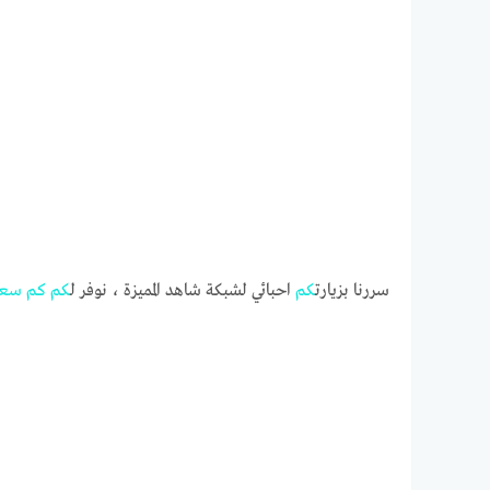
سررنا بزيارت
كم
احبائي لشبكة شاهد المميزة ، نوفر ل
كم
كم
سعر