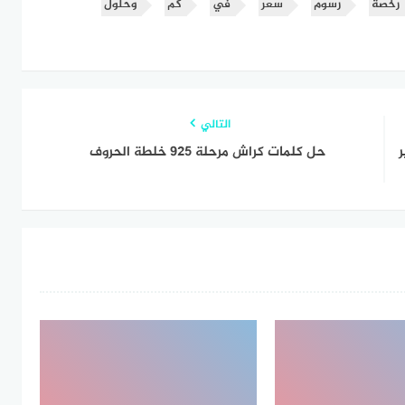
رخصة
رسوم
سعر
في
كم
وحلول
التالي
ر
حل كلمات كراش مرحلة ٩٢٥ خلطة الحروف