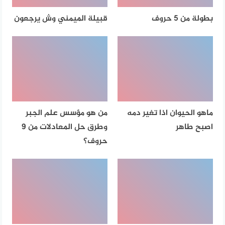
بطولة من 5 حروف
قبيلة الميمني وش يرجعون
ماهو الحيوان اذا تغير دمه
من هو مؤسس علم الجبر
اصبح طاهر
وطرق حل المعادلات من 9
حروف؟