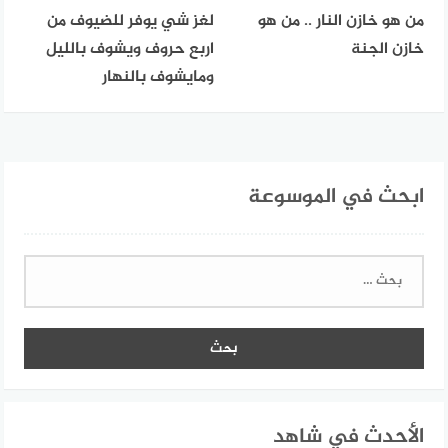
من هو خازن النار .. من هو
لغز شي يوفر للضيوف من
خازن الجنة
اربع حروف ويشوف بالليل
ومايشوف بالنهار
ابحث في الموسوعة
البحث
عن:
الأحدث في شاهد