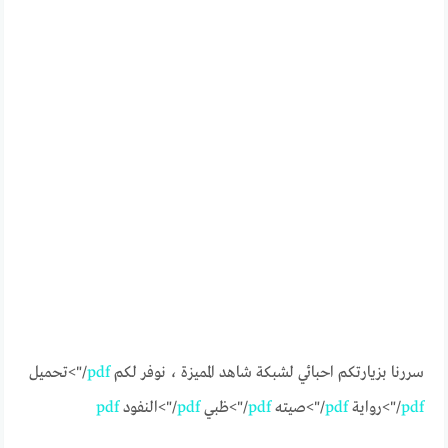
سررنا بزيارتكم احبائي لشبكة شاهد المميزة ، نوفر لكم
pdf
/">تحميل
pdf
/">رواية
pdf
/">صيته
pdf
/">ظبي
pdf
/">النفود
pdf