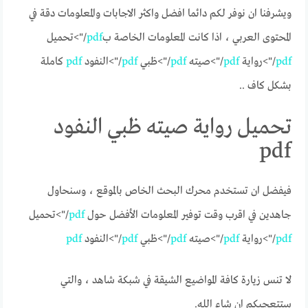
ويشرفنا ان نوفر لكم دائما افضل واكثر الاجابات والمعلومات دقة في
المحتوى العربي ، اذا كانت المعلومات الخاصة ب
pdf
/">تحميل
pdf
/">رواية
pdf
/">صيته
pdf
/">ظبي
pdf
/">النفود
pdf
كاملة
بشكل كاف ..
تحميل رواية صيته ظبي النفود
pdf
فيفضل ان تستخدم محرك البحث الخاص بالموقع ، وسنحاول
جاهدين في اقرب وقت توفير المعلومات الأفضل حول
pdf
/">تحميل
pdf
/">رواية
pdf
/">صيته
pdf
/">ظبي
pdf
/">النفود
pdf
لا تنس زيارة كافة المواضيع الشيقة في شبكة شاهد ، والتي
ستتعجبكم ان شاء الله.