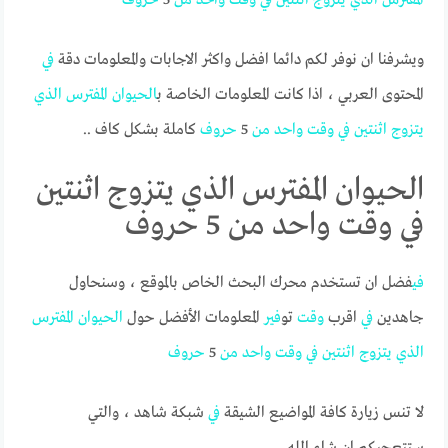
ويشرفنا ان نوفر لكم دائما افضل واكثر الاجابات والمعلومات دقة
في
المحتوى العربي ، اذا كانت المعلومات الخاصة ب
الحيوان
المفترس
الذي
يتزوج
اثنتين
في
وقت
واحد
من
5
حروف
كاملة بشكل كاف ..
الحيوان المفترس الذي يتزوج اثنتين
في وقت واحد من 5 حروف
في
فضل ان تستخدم محرك البحث الخاص بالموقع ، وسنحاول
جاهدين
في
اقرب
وقت
تو
في
ر المعلومات الأفضل حول
الحيوان
المفترس
الذي
يتزوج
اثنتين
في
وقت
واحد
من
5
حروف
لا تنس زيارة كافة المواضيع الشيقة
في
شبكة شاهد ، والتي
ستتعجبكم ان شاء الله.