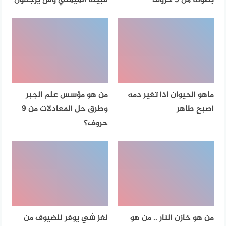
بطولة من 5 حروف
قبيلة الميمني وش يرجعون
ماهو الحيوان اذا تغير دمه
من هو مؤسس علم الجبر
اصبح طاهر
وطرق حل المعادلات من 9
حروف؟
من هو خازن النار .. من هو
لغز شي يوفر للضيوف من