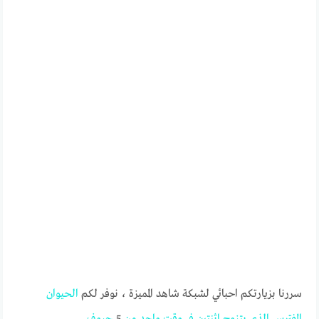
سررنا بزيارتكم احبائي لشبكة شاهد المميزة ، نوفر لكم
الحيوان
المفترس
الذي
يتزوج
اثنتين
في
وقت
واحد
من
5
حروف