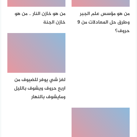
من هو مؤسس علم الجبر
من هو خازن النار .. من هو
وطرق حل المعادلات من 9
خازن الجنة
حروف؟
لغز شي يوفر للضيوف من
اربع حروف ويشوف بالليل
ومايشوف بالنهار