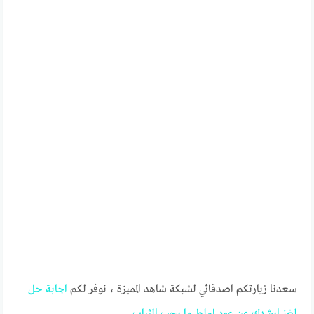
سعدنا زيارتكم اصدقائي لشبكة شاهد المميزة ، نوفر لكم
اجابة
حل
لغز
انشدك
عن
عود
املط
ما
يحب
الثياب