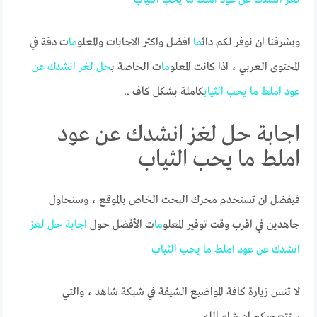
ويشرفنا ان نوفر لكم دائ
ما
افضل واكثر الاجابات والمعلو
ما
ت دقة في
المحتوى العربي ، اذا كانت المعلو
ما
ت الخاصة ب
حل
لغز
انشدك
عن
عود
املط
ما
يحب
الثياب
كاملة بشكل كاف ..
اجابة حل لغز انشدك عن عود
املط ما يحب الثياب
فيفضل ان تستخدم محرك البحث الخاص بالموقع ، وسنحاول
جاهدين في اقرب وقت توفير المعلو
ما
ت الأفضل حول
اجابة
حل
لغز
انشدك
عن
عود
املط
ما
يحب
الثياب
لا تنس زيارة كافة المواضيع الشيقة في شبكة شاهد ، والتي
ستتعجبكم ان شاء الله.