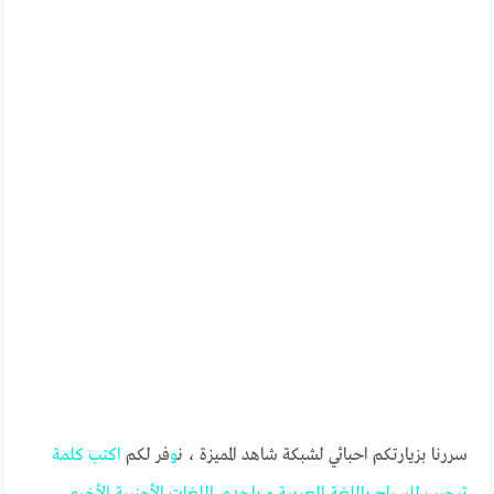
سررنا بزيارتكم احبائي لشبكة شاهد المميزة ، ن
و
فر لكم
اكتب
كلمة
ترحيب
للسياح
باللغة
العربية
و
بإحدى
اللغات
الأجنبية
الأخرى