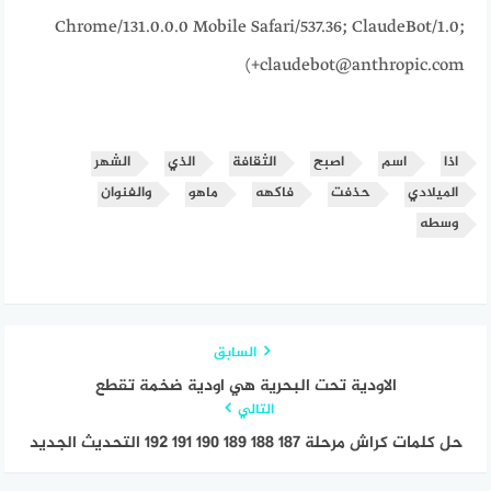
Chrome/131.0.0.0 Mobile Safari/537.36; ClaudeBot/1.0;
+claudebot@anthropic.com)
اذا
اسم
اصبح
الثقافة
الذي
الشهر
الميلادي
حذفت
فاكهه
ماهو
والفنوان
وسطه
السابق
الاودية تحت البحرية هي اودية ضخمة تقطع
التالي
حل كلمات كراش مرحلة 187 188 189 190 191 192 التحديث الجديد