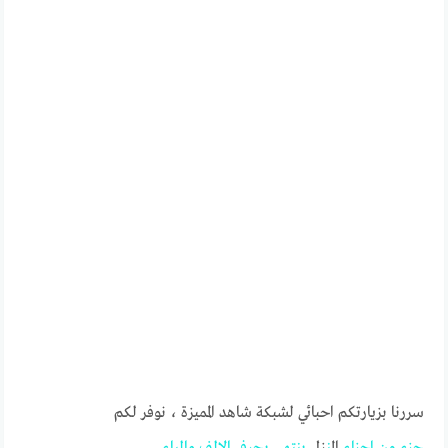
سررنا بزيارتكم احبائي لشبكة شاهد المميزة ، نوفر لكم
جزء
من
اجزاء
ال
من
زل
ينتهي
بحرفي
الالف
والباء