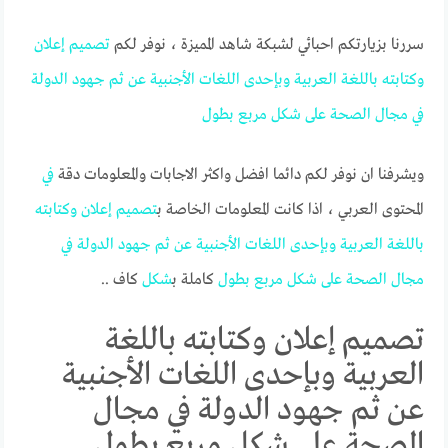
سررنا بزيارتكم احبائي لشبكة شاهد المميزة ، نوفر لكم
تصميم
إعلان
وكتابته
باللغة
العربية
وبإحدى
اللغات
الأجنبية
عن
ثم
جهود
الدولة
في
مجال
الصحة
على
شكل
مربع
بطول
ويشرفنا ان نوفر لكم دائما افضل واكثر الاجابات والمعلومات دقة
في
المحتوى العربي ، اذا كانت المعلومات الخاصة ب
تصميم
إعلان
وكتابته
باللغة
العربية
وبإحدى
اللغات
الأجنبية
عن
ثم
جهود
الدولة
في
مجال
الصحة
على
شكل
مربع
بطول
كاملة ب
شكل
كاف ..
تصميم إعلان وكتابته باللغة
العربية وبإحدى اللغات الأجنبية
عن ثم جهود الدولة في مجال
الصحة على شكل مربع بطول