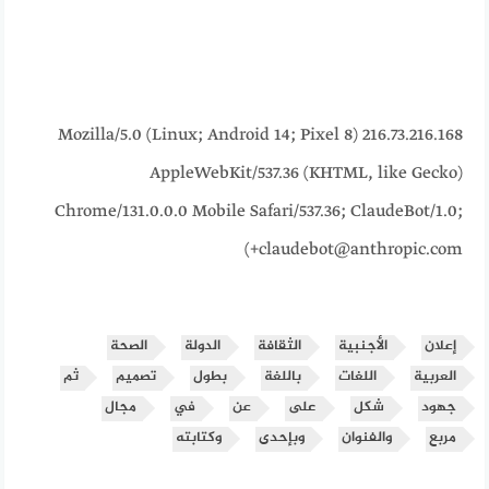
216.73.216.168 Mozilla/5.0 (Linux; Android 14; Pixel 8)
AppleWebKit/537.36 (KHTML, like Gecko)
Chrome/131.0.0.0 Mobile Safari/537.36; ClaudeBot/1.0;
+claudebot@anthropic.com)
إعلان
الأجنبية
الثقافة
الدولة
الصحة
العربية
اللغات
باللغة
بطول
تصميم
ثم
جهود
شكل
على
عن
في
مجال
مربع
والفنوان
وبإحدى
وكتابته